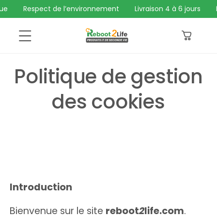
et
Respect de l’environnement
Livraison 4 à 6 jours
Éc
passer
au
Panier
contenu
Politique de gestion
des cookies
Introduction
Bienvenue sur le site
reboot
2
life.com
.